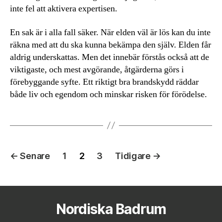
inte fel att aktivera expertisen.
En sak är i alla fall säker. När elden väl är lös kan du inte
räkna med att du ska kunna bekämpa den själv. Elden får
aldrig underskattas. Men det innebär förstås också att de
viktigaste, och mest avgörande, åtgärderna görs i
förebyggande syfte. Ett riktigt bra brandskydd räddar
både liv och egendom och minskar risken för förödelse.
Inläggsnavigering
←
Senare
1
2
3
Tidigare
→
Nordiska Badrum