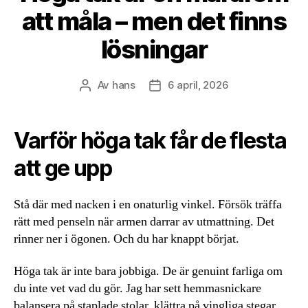
att måla – men det finns
lösningar
Av
hans
6 april, 2026
Inläggsförfattare
Inläggsdatum
Varför höga tak får de flesta
att ge upp
Stå där med nacken i en onaturlig vinkel. Försök träffa
rätt med penseln när armen darrar av utmattning. Det
rinner ner i ögonen. Och du har knappt börjat.
Höga tak är inte bara jobbiga. De är genuint farliga om
du inte vet vad du gör. Jag har sett hemmasnickare
balansera på staplade stolar, klättra på vingliga stegar