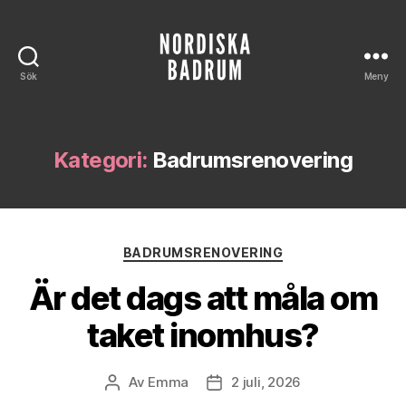
Sök
Meny
Nordiska
Badrum
Kategori:
Badrumsrenovering
Kategorier
BADRUMSRENOVERING
Är det dags att måla om
taket inomhus?
Av
Emma
2 juli, 2026
Inläggsförfattare
Inläggsdatum