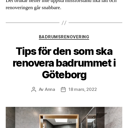
Det brukar heller inte uppstå missförstånd lika lätt och
renoveringen går snabbare.
Kategorier
BADRUMSRENOVERING
Tips för den som ska
renovera badrummet i
Göteborg
Av
Anna
18 mars, 2022
Inläggsförfattare
Inläggsdatum