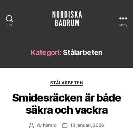
Sök
Meny
Nordiska
Badrum
Kategori:
Stålarbeten
Kategorier
STÅLARBETEN
Smidesräcken är både
säkra och vackra
Av
harald
13 januari, 2026
Inläggsförfattare
Inläggsdatum