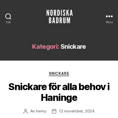
Sök
Meny
Nordiska
Badrum
Kategori:
Snickare
Kategorier
SNICKARE
Snickare för alla behov i
Haninge
Av
henry
12 november, 2024
Inläggsförfattare
Inläggsdatum