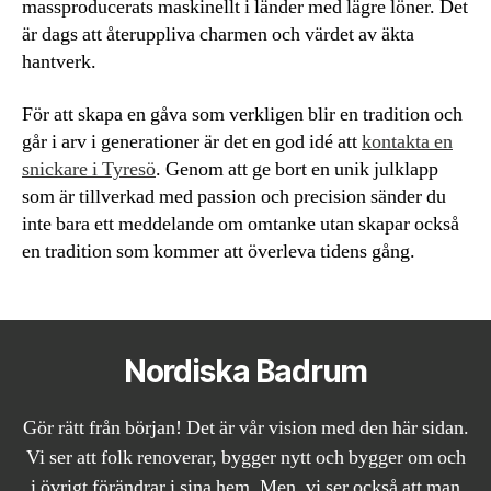
massproducerats maskinellt i länder med lägre löner. Det
är dags att återuppliva charmen och värdet av äkta
hantverk.
För att skapa en gåva som verkligen blir en tradition och
går i arv i generationer är det en god idé att
kontakta en
snickare i Tyresö
. Genom att ge bort en unik julklapp
som är tillverkad med passion och precision sänder du
inte bara ett meddelande om omtanke utan skapar också
en tradition som kommer att överleva tidens gång.
Nordiska Badrum
Gör rätt från början! Det är vår vision med den här sidan.
Vi ser att folk renoverar, bygger nytt och bygger om och
i övrigt förändrar i sina hem. Men, vi ser också att man