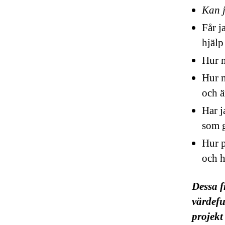
Kan j
Får j
hjälp
Hur m
Hur m
och ä
Har j
som g
Hur p
och h
Dessa f
värdefu
projekt