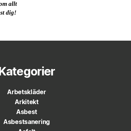
om allt
st dig!
Kategorier
Arbetskläder
Arkitekt
Asbest
Asbestsanering