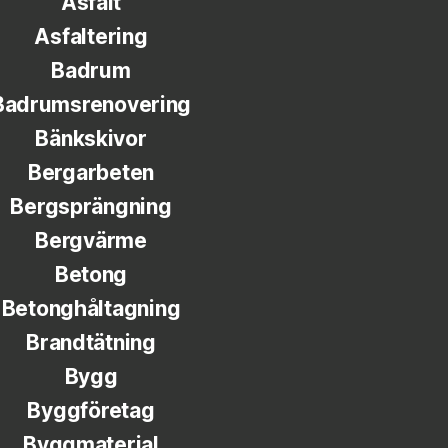
Asfalt
Asfaltering
Badrum
Badrumsrenovering
Bänkskivor
Bergarbeten
Bergsprängning
Bergvärme
Betong
Betonghåltagning
Brandtätning
Bygg
Byggföretag
Byggmaterial