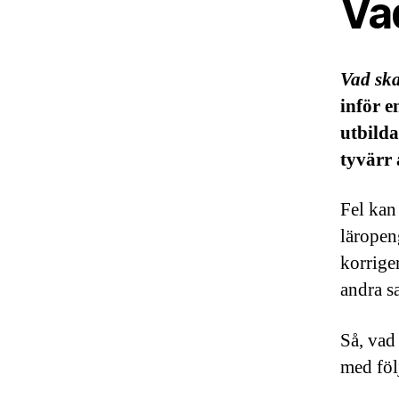
Va
Vad sk
inför e
utbilda
tyvärr 
Fel kan
läropeng
korrige
andra s
Så, vad
med föl