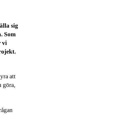
lla sig
ra. Som
 vi
rojekt.
dyra att
u göra,
frågan