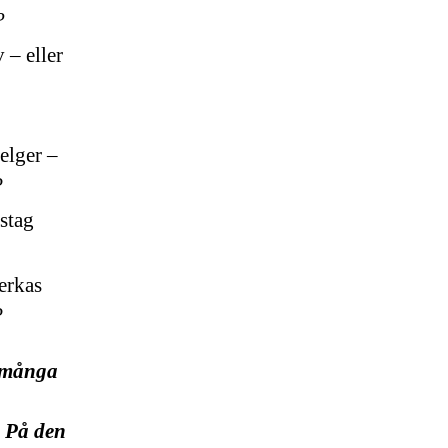
?
 – eller
elger –
?
stag
erkas
?
t många
. På den