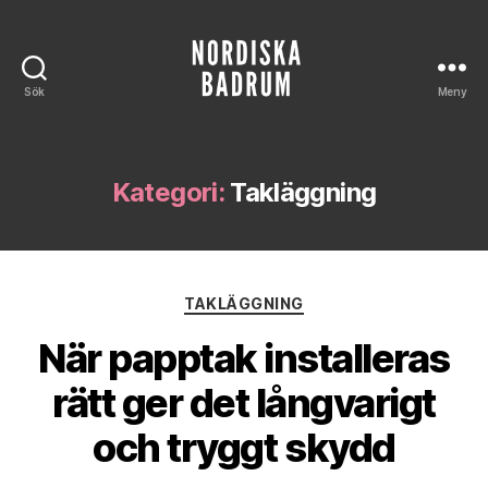
Sök
Meny
Nordiska
Badrum
Kategori:
Takläggning
Kategorier
TAKLÄGGNING
När papptak installeras
rätt ger det långvarigt
och tryggt skydd