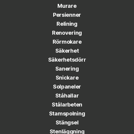
Murare
Persienner
Relining
Renovering
Rörmokare
Säkerhet
Säkerhetsdörr
Sanering
Snickare
Solpaneler
Ståhallar
Stålarbeten
Stamspolning
Stängsel
Stenläggning