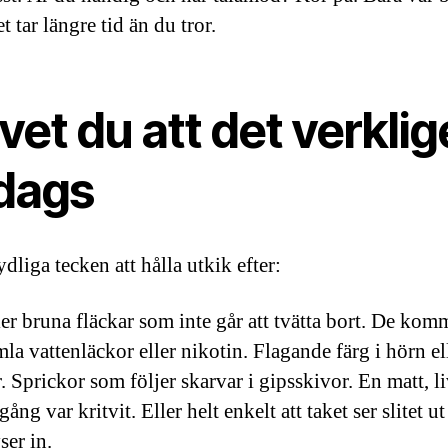
et tar längre tid än du tror.
vet du att det verkli
 dags
dliga tecken att hålla utkik efter:
ler bruna fläckar som inte går att tvätta bort. De kom
la vattenläckor eller nikotin. Flagande färg i hörn el
r. Sprickor som följer skarvar i gipsskivor. En matt, l
ång var kritvit. Eller helt enkelt att taket ser slitet ut
ser in.