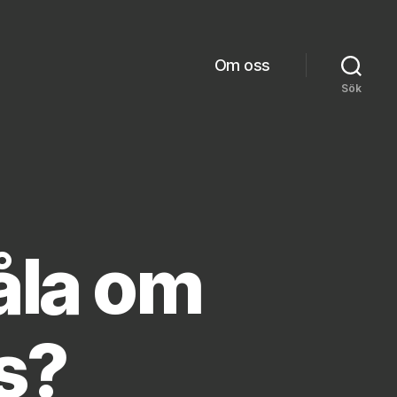
Om oss
Sök
åla om
s?