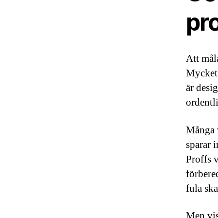
pr
Att mål
Mycket 
är desi
ordentl
Många v
sparar i
Proffs 
förbere
fula ska
Men vis