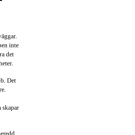
väggar.
en inte
ra det
heter.
bb. Det
re.
m skapar
beredd