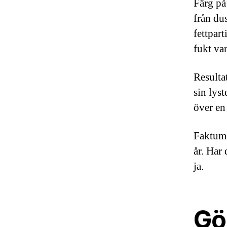
Färg på
från du
fettpar
fukt var
Resultat
sin lyst
över en
Faktum 
år. Har 
ja.
Gör