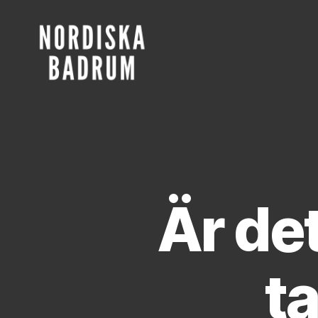
Nordiska
Badrum
Är de
t