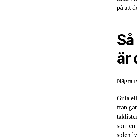
på att d
Så 
är
Några ty
Gula el
från gam
takliste
som en g
solen ly