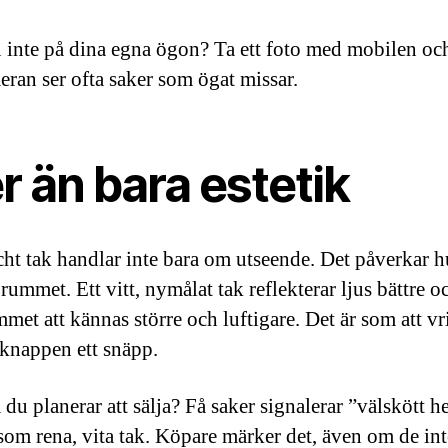
u inte på dina egna ögon? Ta ett foto med mobilen o
eran ser ofta saker som ögat missar.
 än bara estetik
scht tak handlar inte bara om utseende. Det påverkar h
 rummet. Ett vitt, nymålat tak reflekterar ljus bättre o
mmet att kännas större och luftigare. Det är som att v
nappen ett snäpp.
du planerar att sälja? Få saker signalerar ”välskött h
 som rena, vita tak. Köpare märker det, även om de in