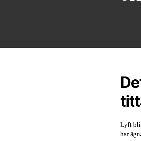
Det
tit
Lyft bl
har ägna