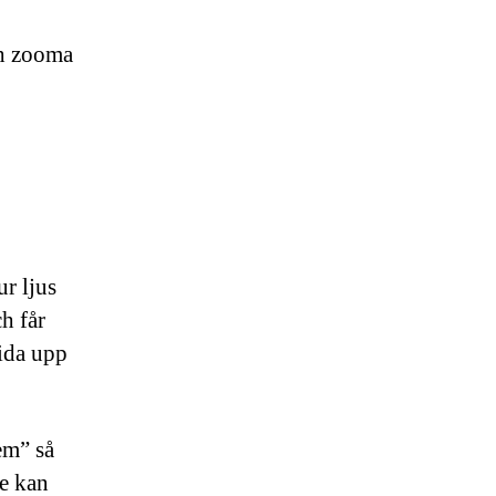
ch zooma
ur ljus
ch får
rida upp
em” så
te kan