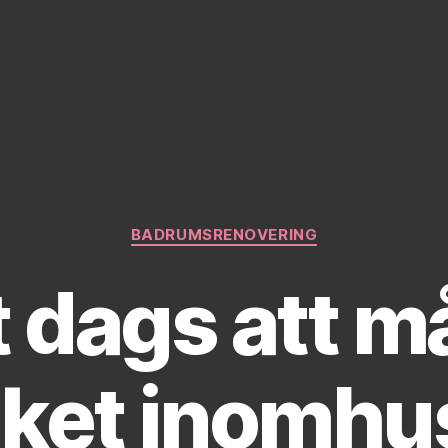
Kategorier
BADRUMSRENOVERING
t dags att m
aket inomhu