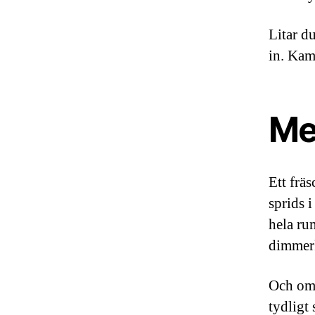
Litar d
in. Kam
Mer
Ett frä
sprids i
hela ru
dimmerk
Och om 
tydligt