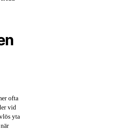
gen
mer ofta
ler vid
ivlös yta
 när