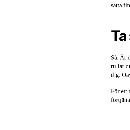
sätta fi
Ta
Så. Är 
rullar 
dig. Oa
För ett 
förtjäna