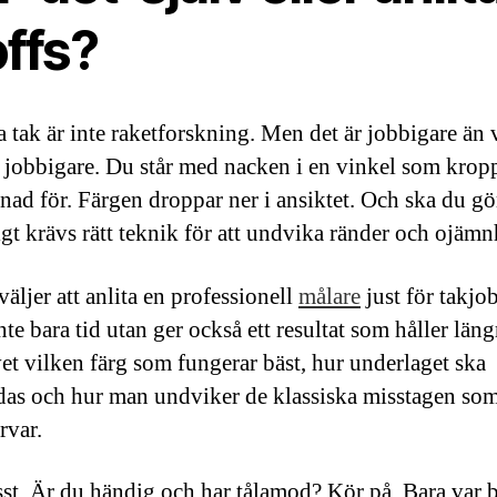
offs?
a tak är inte raketforskning. Men det är jobbigare än 
jobbigare. Du står med nacken i en vinkel som kropp
gnad för. Färgen droppar ner i ansiktet. Och ska du gö
igt krävs rätt teknik för att undvika ränder och ojämn
äljer att anlita en professionell
målare
just för takjo
nte bara tid utan ger också ett resultat som håller läng
vet vilken färg som fungerar bäst, hur underlaget ska
das och hur man undviker de klassiska misstagen so
rvar.
st. Är du händig och har tålamod? Kör på. Bara var 