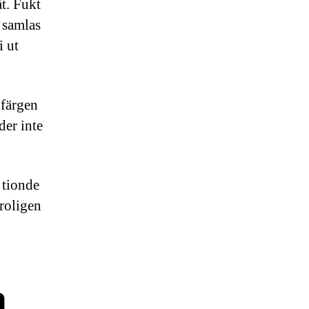
åt. Fukt
 samlas
i ut
 färgen
der inte
 tionde
troligen
a