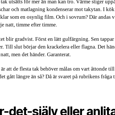
 tak utsätts för mer än man kan tro. Värme stiger upp
schar och matlagning kondenserar mot takytan. I kök
tiklar som en osynlig film. Och i sovrum? Där andas v
je natt, timme efter timme.
et blir gradvist. Först en lätt gulfärgning. Sen tappar
er. Till slut börjar den krackelera eller flagna. Det hän
 natt, men det händer. Garanterat.
är att de flesta tak behöver målas om vart åttonde till
det gått längre än så? Då är svaret på rubrikens fråga 
-det-själv eller anlit