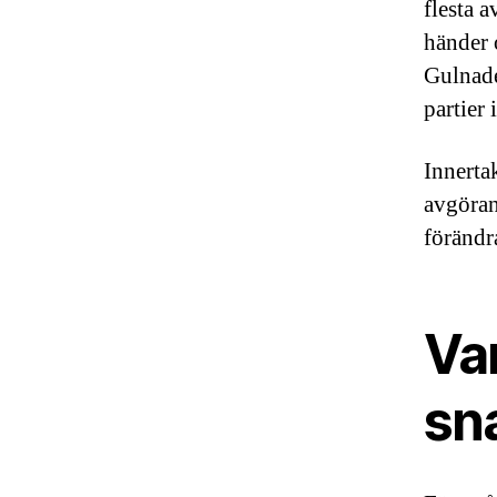
flesta a
händer 
Gulnade
partier 
Innerta
avgöran
förändra
Var
sn