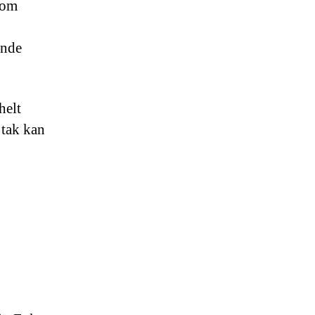
 som
ande
helt
 tak kan