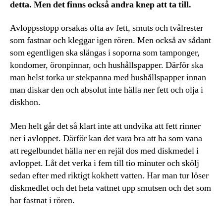
detta. Men det finns också andra knep att ta till.
Avloppsstopp orsakas ofta av fett, smuts och tvålrester
som fastnar och kleggar igen rören. Men också av sådant
som egentligen ska slängas i soporna som tamponger,
kondomer, öronpinnar, och hushållspapper. Därför ska
man helst torka ur stekpanna med hushållspapper innan
man diskar den och absolut inte hälla ner fett och olja i
diskhon.
Men helt går det så klart inte att undvika att fett rinner
ner i avloppet. Därför kan det vara bra att ha som vana
att regelbundet hälla ner en rejäl dos med diskmedel i
avloppet. Låt det verka i fem till tio minuter och skölj
sedan efter med riktigt kokhett vatten. Har man tur löser
diskmedlet och det heta vattnet upp smutsen och det som
har fastnat i rören.