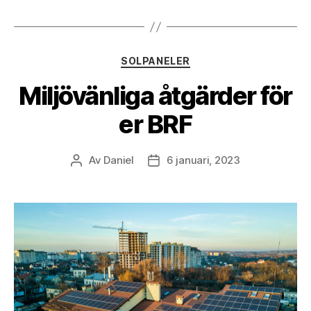
Kategorier
SOLPANELER
Miljövänliga åtgärder för
er BRF
Av
Daniel
6 januari, 2023
Inläggsförfattare
Inläggsdatum