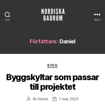
Sök
Meny
Nordiska
Badrum
Författare:
Daniel
Kategorier
BYGG
Byggskyltar som passar
till projektet
Av
Daniel
7 maj, 2023
Inläggsförfattare
Inläggsdatum