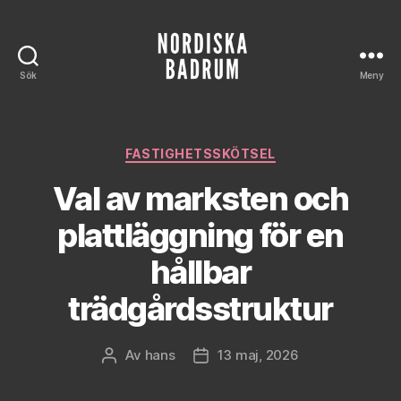
Sök
Meny
Nordiska
Badrum
Kategorier
FASTIGHETSSKÖTSEL
Val av marksten och
plattläggning för en
hållbar
trädgårdsstruktur
Av
hans
13 maj, 2026
Inläggsförfattare
Inläggsdatum