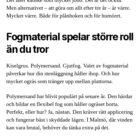
Det låter kanske som mycket jobb. Det är det också.
Men alternativet – att göra om allt efter tre år – är värre.
Mycket värre. Både för plånboken och för humöret.
Fogmaterial spelar större roll
än du tror
Kiselgrus. Polymersand. Gjutfog. Valet av fogmaterial
påverkar hur din stenläggning håller ihop. Och hur
mycket ogräs som tränger upp mellan plattorna.
Polymersand har blivit populärt på senare år. Den härdar
och bildar en flexibel fog som håller ogräset borta.
Perfekt, eller hur? Ja, nästan. Den kräver rätt applicering
och fungerar bäst i skyddade lägen. I Malmö, där vinden
kan vara brutal, behöver du tänka extra på det.