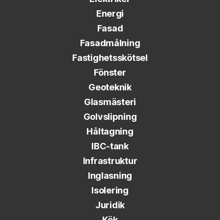
Energi
Fasad
Fasadmålning
Fastighetsskötsel
Fönster
Geoteknik
Glasmästeri
Golvslipning
Håltagning
IBC-tank
Infrastruktur
Inglasning
Isolering
Juridik
Kök