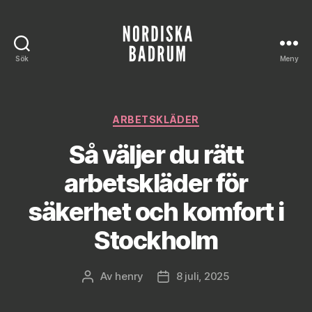
Sök
Meny
Nordiska
Badrum
Kategorier
ARBETSKLÄDER
Så väljer du rätt
arbetskläder för
säkerhet och komfort i
Stockholm
Av
henry
8 juli, 2025
Inläggsförfattare
Inläggsdatum