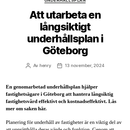
UNDERHÅLLSPLAN
Att utarbeta en
långsiktigt
underhållsplan i
Göteborg
Av
henry
13 november, 2024
Inläggsförfattare
Inläggsdatum
En genomarbetad underhållsplan hjälper
fastighetsägare i Göteborg att hantera långsiktig
fastighetsvård effektivt och kostnadseffektivt. Läs
mer om saken här.
Planering för underhåll av fastigheter är en viktig del av
att upprätthålla deras värde och funktion. Genom att