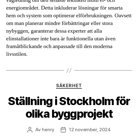
vägledning om den senaste tekniken inom el- och
energiområdet. Detta inkluderar lösningar för smarta
hem och system som optimerar elförbrukningen. Oavsett
om man planerar mindre förbättringar eller stora
nybyggen, garanterar dessa experter att alla
elinstallationer inte bara är funktionella utan även
framåtblickande och anpassade till den moderna
livsstilen.
Kategorier
SÄKERHET
Ställning i Stockholm för
olika byggprojekt
Av
henry
12 november, 2024
Inläggsförfattare
Inläggsdatum