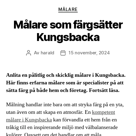
Kategorier
MÅLARE
Målare som färgsätter
Kungsbacka
Av
harald
15 november, 2024
Inläggsförfattare
Inläggsdatum
Anlita en pålitlig och skicklig målare i Kungsbacka.
Här finns erfarna målare som är specialister på att
sätta färg på både hem och företag. Fortsätt läsa.
Målning handlar inte bara om att stryka färg på en yta,
utan även om att skapa en atmosfär. En
kompetent
målare i Kungsbacka
kan förvandla ett hem från en
tråkig till en inspirerande miljö med välbalanserade
kulörer. Oavsett om det handlar om att måla