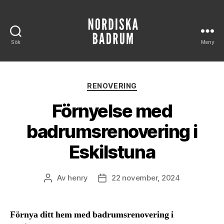
Sök
Meny
Nordiska
Badrum
Kategorier
RENOVERING
Förnyelse med
badrumsrenovering i
Eskilstuna
Av
henry
22 november, 2024
Inläggsförfattare
Inläggsdatum
Förnya ditt hem med badrumsrenovering i