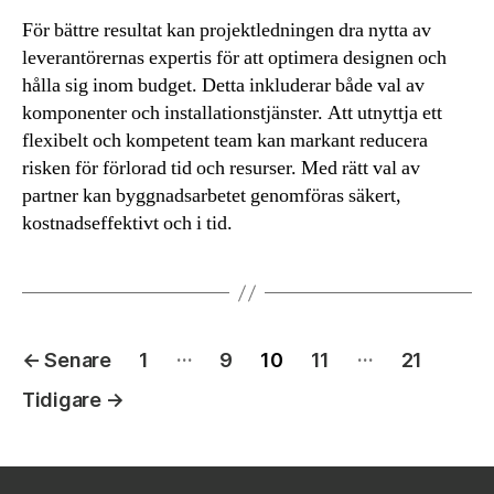
För bättre resultat kan projektledningen dra nytta av
leverantörernas expertis för att optimera designen och
hålla sig inom budget. Detta inkluderar både val av
komponenter och installationstjänster. Att utnyttja ett
flexibelt och kompetent team kan markant reducera
risken för förlorad tid och resurser. Med rätt val av
partner kan byggnadsarbetet genomföras säkert,
kostnadseffektivt och i tid.
Inläggsnavigering
…
…
←
Senare
1
9
10
11
21
Tidigare
→