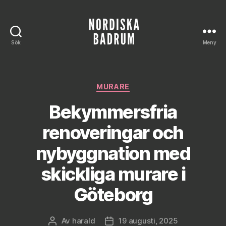
Sök
Meny
Nordiska
Badrum
Kategorier
MURARE
Bekymmersfria
renoveringar och
nybyggnation med
skickliga murare i
Göteborg
Av
harald
19 augusti, 2025
Inläggsförfattare
Inläggsdatum