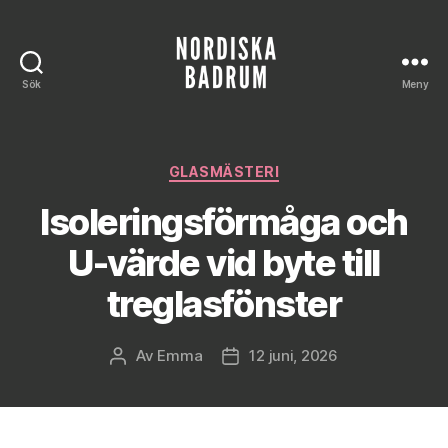
Sök
Meny
Nordiska
Badrum
Kategorier
GLASMÄSTERI
Isoleringsförmåga och
U-värde vid byte till
treglasfönster
Av
Emma
12 juni, 2026
Inläggsförfattare
Inläggsdatum