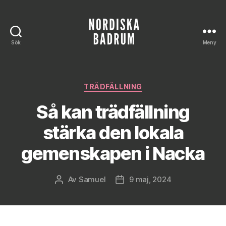
Sök
Meny
Nordiska
Badrum
Kategorier
TRÄDFÄLLNING
Så kan trädfällning
stärka den lokala
gemenskapen i Nacka
Av
Samuel
9 maj, 2024
Inläggsförfattare
Inläggsdatum